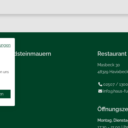
ungen
hen Sandsteinmauern
Restaurant
Masbeck 30
e"
48329 Havixbec
on uns
02507 / 1300

info@haus-fu

en
Öffnungsze
Montag, Dienstag
17:30 - 21:00 Uh