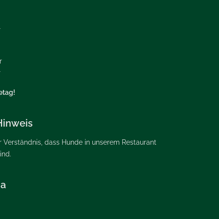
r
r
r
etag!
Hinweis
hr Verständnis, dass Hunde in unserem Restaurant
ind.
ia