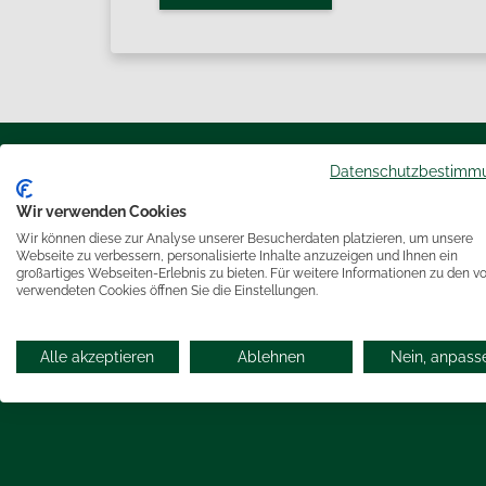
Datenschutzbestimm
Neue Gastlichkeit in traditionsreic
Wir verwenden Cookies
Wir können diese zur Analyse unserer Besucherdaten platzieren, um unsere
Webseite zu verbessern, personalisierte Inhalte anzuzeigen und Ihnen ein
Westfälisches Gütesiegel für "Tradition & Gastronomi
großartiges Webseiten-Erlebnis zu bieten. Für weitere Informationen zu den v
verliehen 2011 vom Deutschen Hotel &
verwendeten Cookies öffnen Sie die Einstellungen.
Gaststättenverband
Alle akzeptieren
Ablehnen
Nein, anpass
Cookies
Datenschutz
Impressum