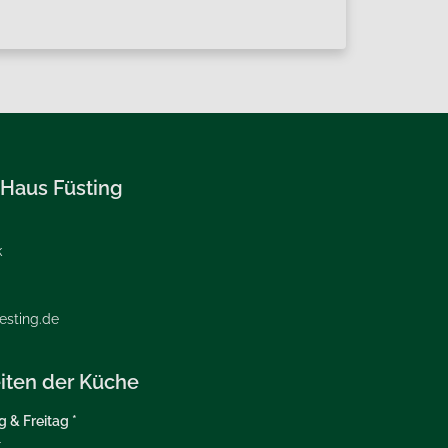
 Haus Füsting
k
esting.de
iten der Küche
 & Freitag *
r