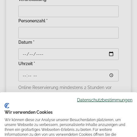
Personenzahl *
Datum *
Uhrzeit *
Online Reservierung mindestens 2 Stunden vor
Ankunft!
Datenschutzbestimmungen
Hiermit stimme ich zu, dass meine Daten im
Rahmen der Reservierung erhoben und
Wir verwenden Cookies
verarbeitet werden dürfen. *
Wir können diese zur Analyse unserer Besucherdaten platzieren, um
unsere Webseite zu verbessern, personalisierte Inhalte anzuzeigen und
Hinweis:
Sie können Ihre Einwilligung jederzeit für
Ihnen ein großartiges Webseiten-Erlebnis zu bieten. Für weitere
Informationen zu den von uns verwendeten Cookies öffnen Sie die
die Zukunft per E-Mail (
Kontaktdaten
) widerrufen.