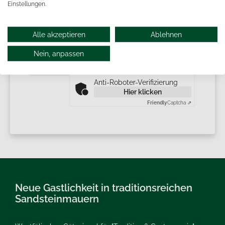
Einstellungen.
Weitere Informationen finden Sie in unserer
Datenschutzerklärung
.
Alle akzeptieren
Ablehnen
* Pflichtfeld
Nein, anpassen
Anti-Roboter-Verifizierung
Hier klicken
Friendly
Captcha ⇗
Neue Gastlichkeit in traditionsreichen
Sandsteinmauern