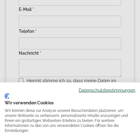
E-Mail *
Telefon *
Nachricht *
Hiermit stimme ich zu, dass meine Daten im
Rahmen der Anfrage erhoben und verarbeitet
Datenschutzbestimmungen
werden dürfen. *
Wir verwenden Cookies
Hinweis:
Sie können Ihre Einwilligung jederzeit für
Wir können diese zur Analyse unserer Besucherdaten platzieren, um
die Zukunft per E-Mail (
Kontaktdaten
) widerrufen.
unsere Webseite zu verbessern, personalisierte Inhalte anzuzeigen und
Ihnen ein großartiges Webseiten-Erlebnis zu bieten. Für weitere
Weitere Informationen finden Sie in unserer
Informationen zu den von uns verwendeten Cookies öffnen Sie die
Datenschutzerklärung
.
Einstellungen.
* Pflichtfeld