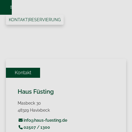
KONTAKT
|
RESERVIERUNG
Kontakt
Haus Füsting
Masbeck 30
48329 Havixbeck
info@haus-fuesting.de

02507 / 1300
